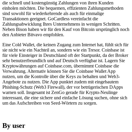
die schnell und kostengünstig Zahlungen von ihren Kunden
einholen möchten. Die bequemen, effizienten Zahlungsmethoden
sind sowohl für wiederkehrende als auch für einmalige
Transaktionen geeignet. GoCardless vereinfacht die
Zahlungsabwicklung Ihres Unternehmens in wenigen Schritten.
Neben Bison haben wir für den Kauf von Bitcoin ursprünglich noch
den Anbieter Bitvavo empfohlen.
Eine Cold Wallet, die keinen Zugang zum Internet hat, fühlt sich für
sie nicht wie ein Nachteil an, sondern wie ein Tresor. Coinbase ist
für viele Einsteiger in Deutschland oft der Startpunkt, da der Broker
sehr benutzerfreundlich und auf Deutsch verfügbar ist. Lagern Sie
Kryptowährungen auf Coinbase.com, übernimmt Coinbase die
Verwahrung. Alternativ können Sie die Coinbase Wallet App
nutzen, um die Kontrolle über die Keys zu behalten und Web3-
Angebote zu nutzen. Die App punktet zudem mit eingebautem
Phishing-Schutz (Web3 Firewall), der vor betrügerischen DApps
warnen soll. Insgesamt ist ZenGo gerade für Krypto-Neulinge
interessant, die eine sichere und einfache Lösung suchen, ohne sich
um das Aufschreiben von Seed-Wörtern zu sorgen.
By user