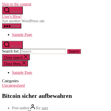
Skip to the content
Search
User's Blog!
Just another WordPress site
Menu
Sample Page
Search
Search for:
Close search
Close Menu
Sample Page
Categories
Uncategorized
Bitcoin sicher aufbewahren
Post author
By
user