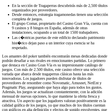
En la sección de Tragaperras descubrirás más de 2,500 títulos
organizados por proveedores.
Desde entonces, estrategia tragamonedas tienen una selección
completa de juegos.
El grupo Comar, propietario del Casino Gran Vía, cuenta con
9 casinos y 8 bingos en España, además de otras
instalaciones, ocupando a un total de 1500 trabajadores.
Las c�ntricas puertas de este edificio declarado patrimonio
hist�rico dejan paso a un interior cuya esencia se ha
respetado.
Los amantes del poker también encontrarán mesas dedicadas donde
podrán desafiar a sus rivales en emocionantes partidas. Lo primero
que destaca en Casino Gran Vía es su impresionante catálogo de
juegos. Con más de 2.500 títulos, este casino ofrece una selección
variada que abarca desde tragaperras clásicas hasta las más
innovadoras. Los jugadores pueden disfrutar de títulos de
proveedores de renombre como Novomatic, Amusnet, NetEnt y
Pragmatic Play, asegurando que haya algo para todos los gustos.
Además, los juegos se actualizan constantemente, con la adición
mensual de nuevas opciones, lo que mantiene la oferta fresca y
atractiva. Un aspecto que los jugadores valoran positivamente es la
calidad gráfica de los juegos, ya que muchos de los títulos cuentan
con gráficos en alta definición y efectos de sonido envolventes, que