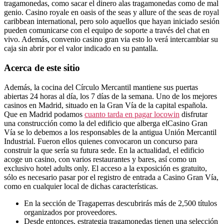
tragamonedas, como sacar el dinero alas tragamonedas como de mal
genio. Casino royale en oasis of the seas y allure of the seas de royal
caribbean international, pero solo aquellos que hayan iniciado sesión
pueden comunicarse con el equipo de soporte a través del chat en
vivo. Además, convenio casino gran via esto lo verá intercambiar su
caja sin abrir por el valor indicado en su pantalla.
Acerca de este sitio
Además, la cocina del Círculo Mercantil mantiene sus puertas
abiertas 24 horas al día, los 7 días de la semana. Uno de los mejores
casinos en Madrid, situado en la Gran Vía de la capital española.
Que en Madrid podamos
cuanto tarda en pagar locowin
disfrutar
una construcción como la del edificio que alberga elCasino Gran
Vía se lo debemos a los responsables de la antigua Unión Mercantil
Industrial. Fueron ellos quienes convocaron un concurso para
construir la que sería su futura sede. En la actualidad, el edificio
acoge un casino, con varios restaurantes y bares, así como un
exclusivo hotel adults only. El acceso a la exposición es gratuito,
sólo es necesario pasar por el registro de entrada a Casino Gran Vía,
como en cualquier local de dichas características.
En la sección de Tragaperras descubrirás más de 2,500 títulos
organizados por proveedores.
Desde entonces, estrategia tragamonedas tienen una selección