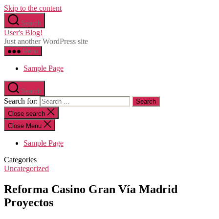
Skip to the content
Search
User's Blog!
Just another WordPress site
Menu
Sample Page
Search
Search for:
Close search
Close Menu
Sample Page
Categories
Uncategorized
Reforma Casino Gran Vía Madrid
Proyectos