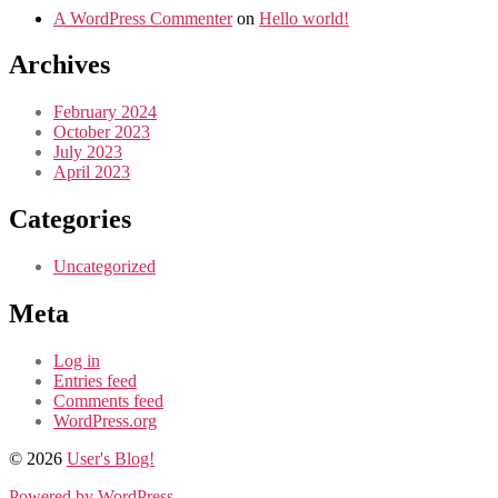
A WordPress Commenter
on
Hello world!
Archives
February 2024
October 2023
July 2023
April 2023
Categories
Uncategorized
Meta
Log in
Entries feed
Comments feed
WordPress.org
© 2026
User's Blog!
Powered by WordPress