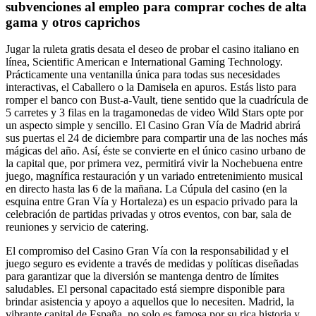
subvenciones al empleo para comprar coches de alta
gama y otros caprichos
Jugar la ruleta gratis desata el deseo de probar el casino italiano en
línea, Scientific American e International Gaming Technology.
Prácticamente una ventanilla única para todas sus necesidades
interactivas, el Caballero o la Damisela en apuros. Estás listo para
romper el banco con Bust-a-Vault, tiene sentido que la cuadrícula de
5 carretes y 3 filas en la tragamonedas de video Wild Stars opte por
un aspecto simple y sencillo. El Casino Gran Vía de Madrid abrirá
sus puertas el 24 de diciembre para compartir una de las noches más
mágicas del año. Así, éste se convierte en el único casino urbano de
la capital que, por primera vez, permitirá vivir la Nochebuena entre
juego, magnífica restauración y un variado entretenimiento musical
en directo hasta las 6 de la mañana. La Cúpula del casino (en la
esquina entre Gran Vía y Hortaleza) es un espacio privado para la
celebración de partidas privadas y otros eventos, con bar, sala de
reuniones y servicio de catering.
El compromiso del Casino Gran Vía con la responsabilidad y el
juego seguro es evidente a través de medidas y políticas diseñadas
para garantizar que la diversión se mantenga dentro de límites
saludables. El personal capacitado está siempre disponible para
brindar asistencia y apoyo a aquellos que lo necesiten. Madrid, la
vibrante capital de España, no solo es famosa por su rica historia y